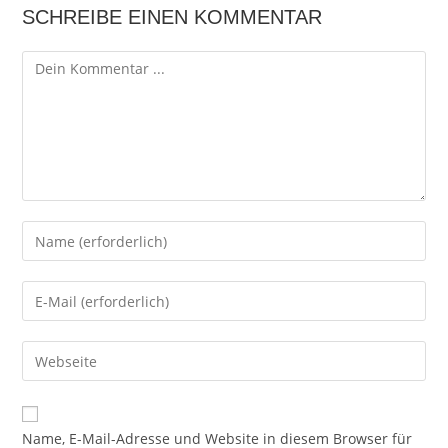
SCHREIBE EINEN KOMMENTAR
Kommentieren
Gib
deinen
Namen
Gib
oder
deine
Benutzernamen
E-
Gib
zum
Mail-
deine
Kommentieren
Adresse
Website-
ein
zum
URL
Name, E-Mail-Adresse und Website in diesem Browser für
Kommentieren