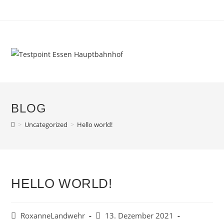
Zum
Inhalt
springen
BLOG
>
Uncategorized
>
Hello world!
HELLO WORLD!
Beitrags-
Beitrag
RoxanneLandwehr
13. Dezember 2021